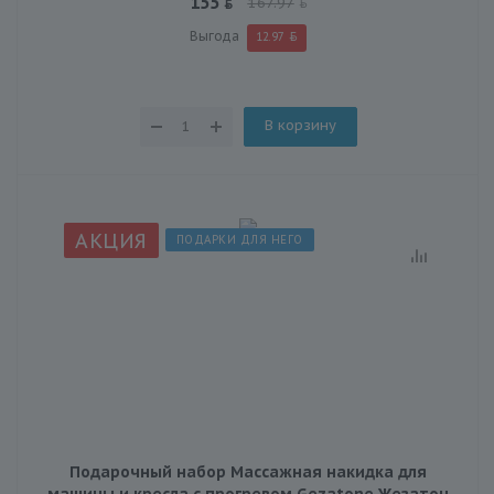
155
167.97
Выгода
12.97
В корзину
АКЦИЯ
ПОДАРКИ ДЛЯ НЕГО
Подарочный набор Массажная накидка для
машины и кресла с прогревом Gezatone Жезатон