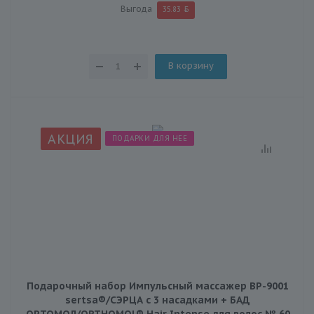
Выгода
35.83
В корзину
АКЦИЯ
ПОДАРКИ ДЛЯ НЕЕ
Подарочный набор Импульсный массажер BP-9001
sertsa®/СЭРЦА с 3 насадками + БАД
ОРТОМОЛ/ORTHOMOL® Hair Intense для волос № 60