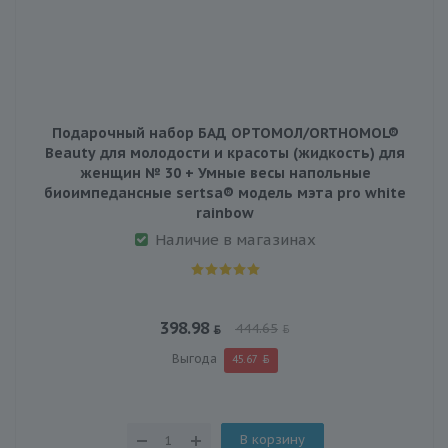
Подарочный набор БАД ОРТОМОЛ/ORTHOMOL®
Beauty для молодости и красоты (жидкость) для
женщин № 30 + Умные весы напольные
биоимпедансные sertsa® модель мэта pro white
rainbow
Наличие в магазинах
398.98
444.65
Выгода
45.67
В корзину