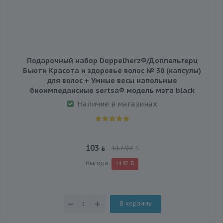
Подарочный набор Doppelherz®/Доппельгерц
Бьюти Красота и здоровье волос № 30 (капсулы)
для волос + Умные весы напольные
биоимпедансные sertsa® модель мэта black
Наличие в магазинах
103
117.97
Выгода
14.97
В корзину