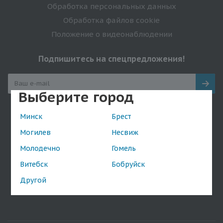
Обработка персональных данных
Обработка файлов cookie
Положение о видеонаблюдении
Подпишитесь на спецпредложения!
Выберите город
Оставайтесь на связи
Минск
Брест
Могилев
Несвиж
Молодечно
Гомель
Витебск
Бобруйск
Наши контакты
Другой
+375(44) 738-32-47
shop@da.by