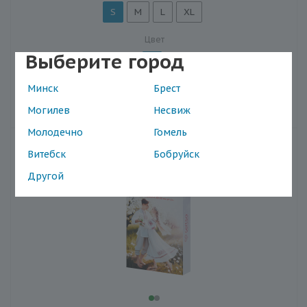
S
M
L
XL
Цвет
Выберите город
Минск
Брест
В корзину
Могилев
Несвиж
Молодечно
Гомель
Витебск
Бобруйск
НОВИНКА
Другой