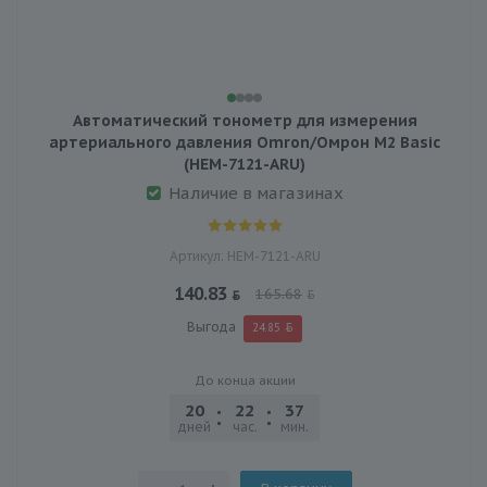
Автоматический тонометр для измерения
артериального давления Omron/Омрон M2 Basic
(HEM-7121-ARU)
Наличие в магазинах
Артикул: HEM-7121-ARU
140.83
165.68
Выгода
24.85
До конца акции
20
22
37
40
дней
час.
мин.
сек.