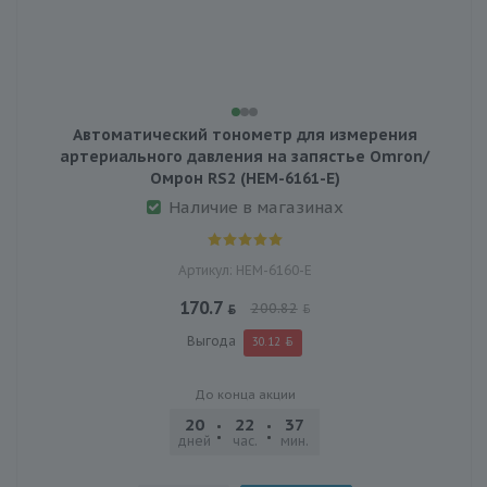
Автоматический тонометр для измерения
артериального давления на запястье Omron/
Омрон RS2 (HEM-6161-E)
Наличие в магазинах
Артикул: HEM-6160-E
170.7
200.82
Выгода
30.12
До конца акции
20
22
37
40
дней
час.
мин.
сек.