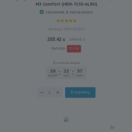
МЗ Comfort (HEM-7155-ALRU)
Наличие в магазинах
Артикул: HEM-6160-E
203.42
239.32
Выгода
35.9
До конца акции
20
22
37
40
дней
час.
мин.
сек.
В корзину