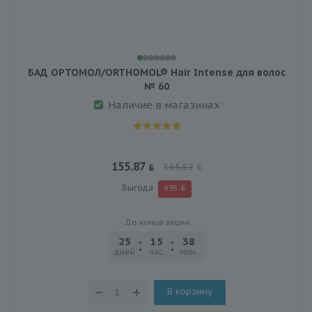
БАД ОРТОМОЛ/ORTHOMOL® Hair Intense для волос
№ 60
Наличие в магазинах
155.87
165.82
Выгода
9.95
До конца акции
25
15
38
03
дней
час.
мин.
сек.
В корзину