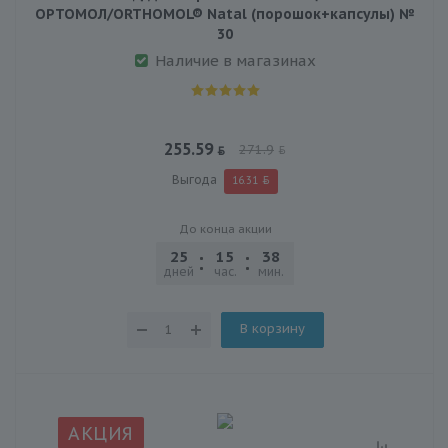
ОРТОМОЛ/ORTHOMOL® Natal (порошок+капсулы) №
30
Наличие в магазинах
255.59
271.9
Выгода
16.31
До конца акции
25
15
38
03
дней
час.
мин.
сек.
В корзину
АКЦИЯ