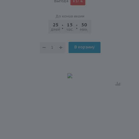
Выгода
8.17
До конца акции
25
15
50
03
дней
час.
мин.
сек.
В корзину