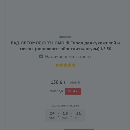
БАД ОРТОМОЛ/ORTHOMOL® Tendo для сухожилий и
связок (порошок+таблетки+капсулы) № 30
Наличие в магазинах
150.6
251
Выгода
100.4
До конца акции
24
15
51
03
дня
час.
мин.
сек.