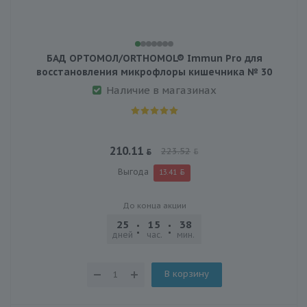
БАД ОРТОМОЛ/ORTHOMOL® Immun Pro для
восстановления микрофлоры кишечника № 30
Наличие в магазинах
210.11
223.52
Выгода
13.41
До конца акции
25
15
38
03
дней
час.
мин.
сек.
В корзину