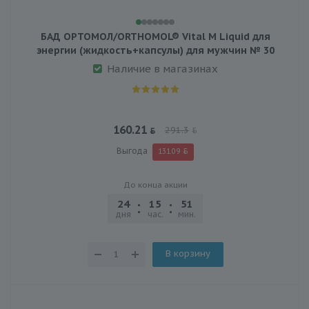
БАД ОРТОМОЛ/ORTHOMOL® Vital M Liquid для
энергии (жидкость+капсулы) для мужчин № 30
Наличие в магазинах
160.21
291.3
Выгода
131.09
До конца акции
24
15
51
03
дня
час.
мин.
сек.
В корзину