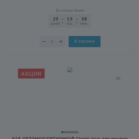
До конца акции
25
15
38
03
дней
час.
мин.
сек.
В корзину
АКЦИЯ
БАД ОРТОМОЛ/ORTHOMOL® Cholin plus для печени