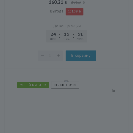
160.21
291.3
Выгода
131.09
До конца акции
24
15
51
03
дня
час.
мин.
сек.
В корзину
УСПЕЙ КУПИТЬ!
БЕЛЫЕ НОЧИ