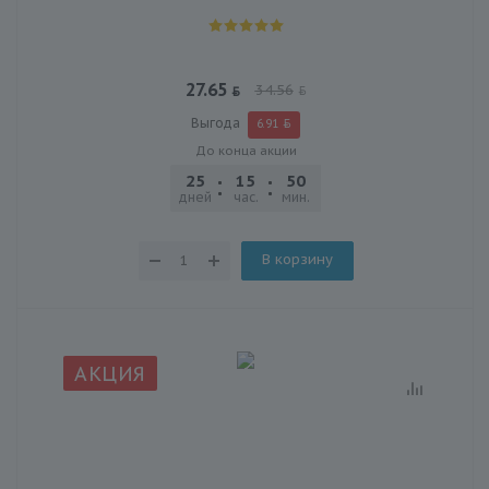
27.65
34.56
Выгода
6.91
До конца акции
25
15
50
03
дней
час.
мин.
сек.
В корзину
АКЦИЯ