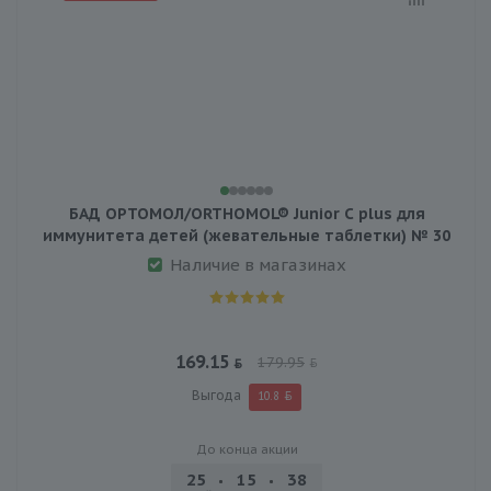
БАД ОРТОМОЛ/ORTHOMOL® Junior C plus для
иммунитета детей (жевательные таблетки) № 30
Наличие в магазинах
169.15
179.95
Выгода
10.8
До конца акции
25
15
38
03