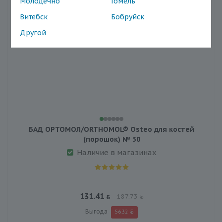
Молодечно
Гомель
Витебск
Бобруйск
АКЦИЯ
УСПЕЙ КУПИТЬ!
Другой
БАД ОРТОМОЛ/ORTHOMOL® Osteo для костей
(порошок) № 30
Наличие в магазинах
131.41
187.73
Выгода
56.32