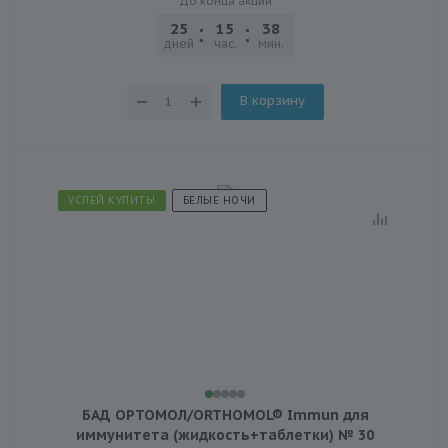
До конца акции
25
15
38
03
дней
час.
мин.
сек.
В корзину
УСПЕЙ КУПИТЬ!
БЕЛЫЕ НОЧИ
БАД ОРТОМОЛ/ORTHOMOL® Immun для
иммунитета (жидкость+таблетки) № 30