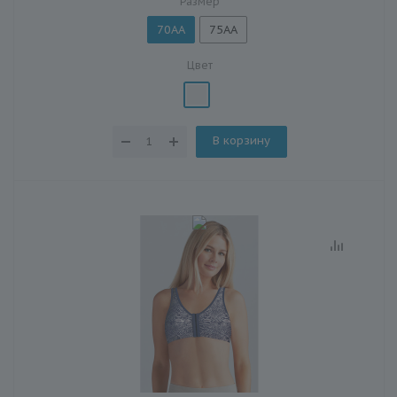
Размер
70AA
75AA
Цвет
В корзину