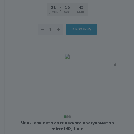
21
13
43
22
день
час.
мин.
сек.
В корзину
Чипы для автоматического коагулометра
microINR, 1 шт