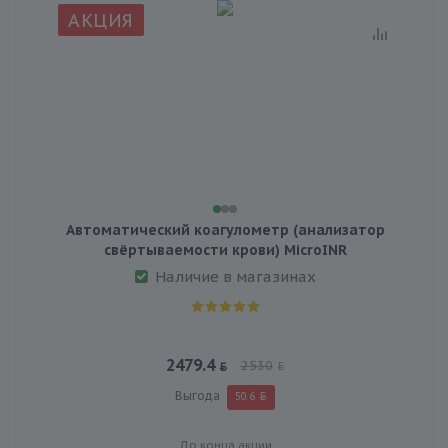
АКЦИЯ
Автоматический коагулометр (анализатор
свёртываемости крови) MicroINR
Наличие в магазинах
2479.4
2530
Выгода
50.6
До конца акции