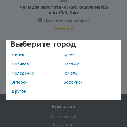
Чипы для автоматического коагулометра
microINR, 5 шт
Наличие в магазинах
Выберите город
99.2
Минск
Брест
Могилев
Несвиж
В корзину
Молодечно
Гомель
Витебск
Бобруйск
Другой
Компания
О компании
Магазины