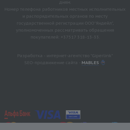
дням.
Номер телефона работников местных исполнительных
и распорядительных органов по месту
государственной регистрации ООО"Яндейл",
уполномоченных рассматривать обращения
покупателей: +37517 318-13-33.
Разработка - интернет-агентство "Giperlink"
SEO-продвижение сайта -
MABLES