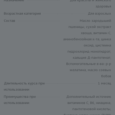
Назначение
Для красоты и женского
здоровья
Возрастная категория
Для взрослых
Состав
Масло зародышей
пшеницы, сухой экстракт
хвоща, витамин С,
аминобензойная к-та, цинка
оксид, цистеина
гидрохлорид моногидрат,
кальция Д-пантотенат,
Вспомогательные в-ва: р-р
желатина, масло соевых
бобов
Длительность курса при
1 месяц
использовании
Преимущества при
Дополнительный источник
использовании
витаминов С, В6, ниацина,
пантотеновой кислоты,