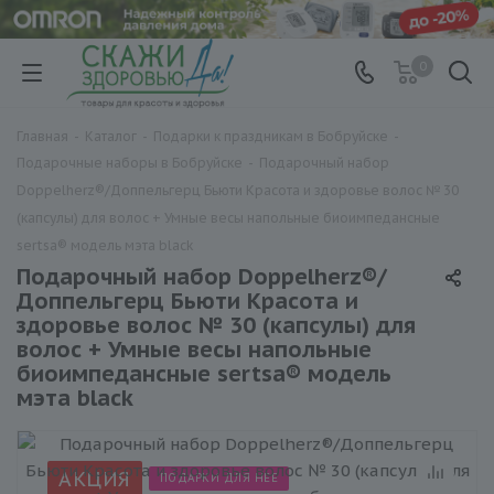
0
Главная
-
Каталог
-
Подарки к праздникам в Бобруйске
-
Подарочные наборы в Бобруйске
-
Подарочный набор
Doppelherz®/Доппельгерц Бьюти Красота и здоровье волос № 30
(капсулы) для волос + Умные весы напольные биоимпедансные
sertsa® модель мэта black
Подарочный набор Doppelherz®/
Доппельгерц Бьюти Красота и
здоровье волос № 30 (капсулы) для
волос + Умные весы напольные
биоимпедансные sertsa® модель
мэта black
АКЦИЯ
ПОДАРКИ ДЛЯ НЕЕ