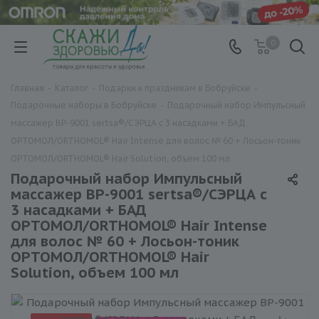
0
Главная
-
Каталог
-
Подарки к праздникам в Бобруйске
-
Подарочные наборы в Бобруйске
-
Подарочный набор Импульсный
массажер BP-9001 sertsa®/СЭРЦА с 3 насадками + БАД
ОРТОМОЛ/ORTHOMOL® Hair Intense для волос № 60 + Лосьон-тоник
ОРТОМОЛ/ORTHOMOL® Hair Solution, объем 100 мл
Подарочный набор Импульсный
массажер BP-9001 sertsa®/СЭРЦА с
3 насадками + БАД
ОРТОМОЛ/ORTHOMOL® Hair Intense
для волос № 60 + Лосьон-тоник
ОРТОМОЛ/ORTHOMOL® Hair
Solution, объем 100 мл