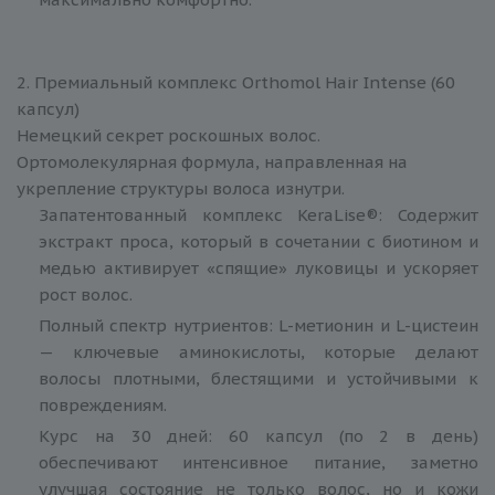
2. Премиальный комплекс Orthomol Hair Intense (60
капсул)
Немецкий секрет роскошных волос.
Ортомолекулярная формула, направленная на
укрепление структуры волоса изнутри.
Запатентованный комплекс KeraLise®: Содержит
экстракт проса, который в сочетании с биотином и
медью активирует «спящие» луковицы и ускоряет
рост волос.
Полный спектр нутриентов: L-метионин и L-цистеин
— ключевые аминокислоты, которые делают
волосы плотными, блестящими и устойчивыми к
повреждениям.
Курс на 30 дней: 60 капсул (по 2 в день)
обеспечивают интенсивное питание, заметно
улучшая состояние не только волос, но и кожи