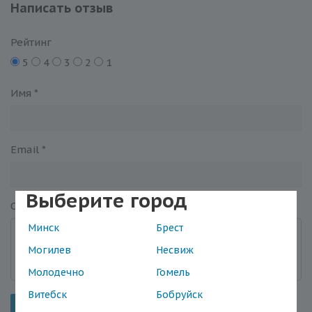
Написать отзыв
Рейтинг
5
4
3
2
1
Имя
*
Email
*
Выберите город
Отзыв
*
Минск
Брест
Могилев
Несвиж
Молодечно
Гомель
Витебск
Бобруйск
Отправить