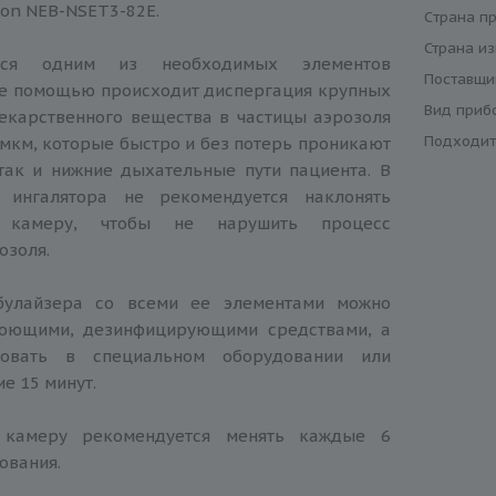
on NEB-NSET3-82E.
Cтрана п
Страна из
тся одним из необходимых элементов
Поставщи
ее помощью происходит диспергация крупных
Вид приб
екарственного вещества в частицы аэрозоля
Подходит
 мкм, которые быстро и без потерь проникают
так и нижние дыхательные пути пациента. В
 ингалятора не рекомендуется наклонять
ю камеру, чтобы не нарушить процесс
озоля.
булайзера со всеми ее элементами можно
моющими, дезинфицирующими средствами, а
зовать в специальном оборудовании или
ие 15 минут.
 камеру рекомендуется менять каждые 6
ования.