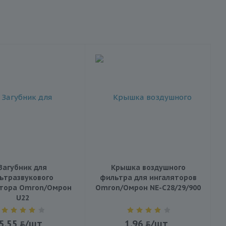
Загубник для
Крышка воздушного
ьтразвукового
фильтра для ингаляторов
ятора Omron/Омрон
Omron/Омрон NE-C28/29/900
U22
5.55
/шт
1.96
/шт