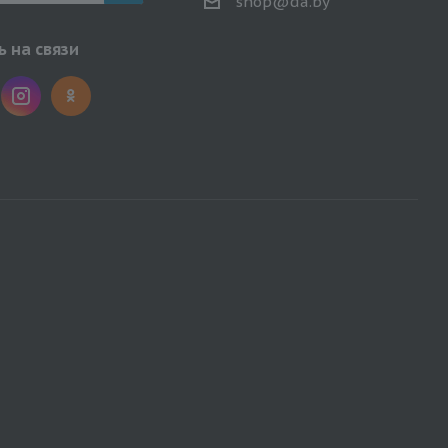
shop@da.by
 на связи