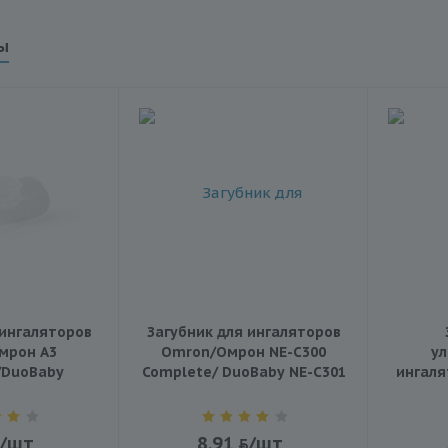
ы
 ингаляторов
Загубник для ингаляторов
мрон A3
Omron/Омрон NE-C300
ул
/DuoBaby
Complete/ DuoBaby NE-C301
ингал
/шт
8.91
/шт