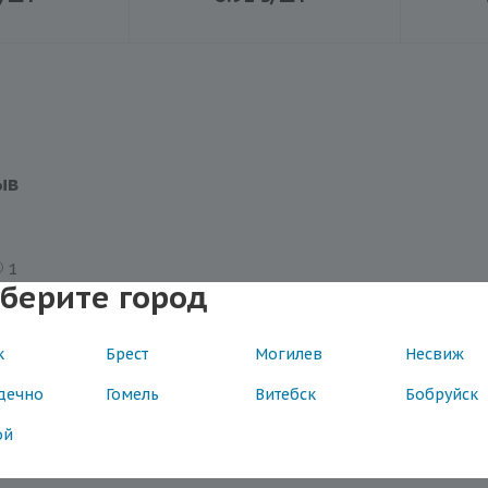
ыв
1
берите город
к
Брест
Могилев
Несвиж
дечно
Гомель
Витебск
Бобруйск
ой