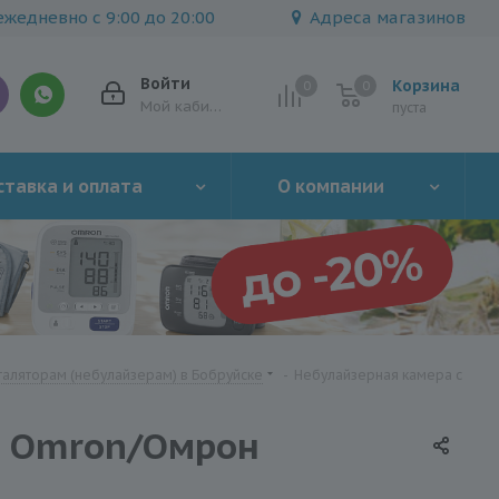
жедневно с 9:00 до 20:00
Адреса магазинов
Войти
Корзина
0
0
0
Мой кабинет
пуста
тавка и оплата
О компании
галяторам (небулайзерам) в Бобруйске
-
Небулайзерная камера с
в Omron/Омрон