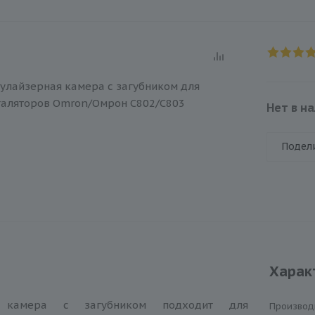
Нет в н
Подел
Харак
я камера с загубником подходит для
Производ