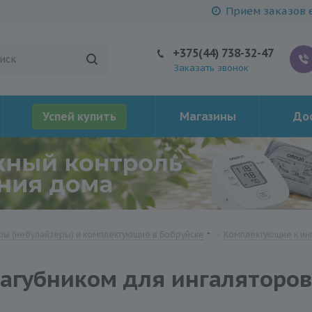
Прием заказов е
+375(44) 738-32-47
Заказать звонок
Успей купить
Магазины
Дос
ры (небулайзеры) и комплектующие в Бобруйске
-
Комплектующие к ин
загубником для ингаляторо