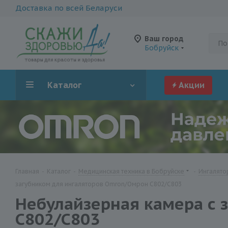
Доставка по всей Беларуси
Ваш город
Бобруйск
Каталог
Акции
Главная
-
Каталог
-
Медицинская техника в Бобруйске
-
Ингалято
загубником для ингаляторов Omron/Омрон C802/C803
Небулайзерная камера с 
C802/C803