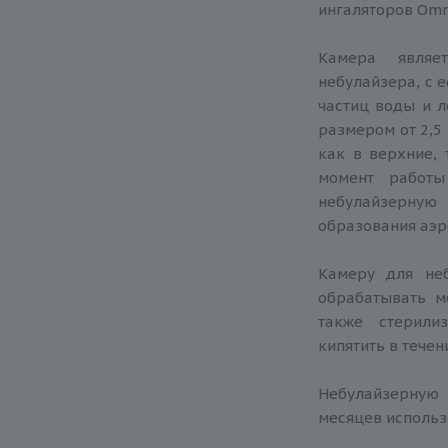
ингаляторов Omr
Камера являе
небулайзера, с 
частиц воды и л
размером от 2,5
как в верхние, 
момент работы
небулайзерну
образования аэр
Камеру для не
обрабатывать 
также стерили
кипятить в течен
Небулайзерную
месяцев использ