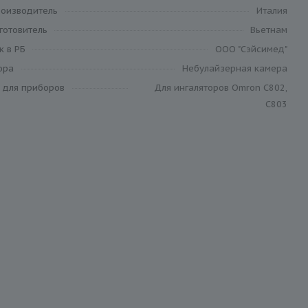
роизводитель
Италия
готовитель
Вьетнам
к в РБ
ООО "Сэйсимед"
ора
Небулайзерная камера
 для приборов
Для ингаляторов Omron С802,
С803