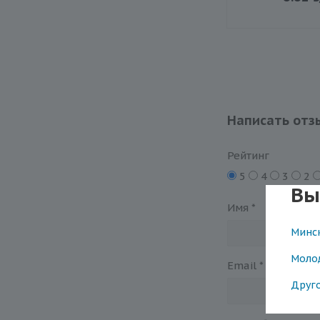
Написать отз
Рейтинг
5
4
3
2
Вы
Имя
*
Минс
Моло
Email
*
Друг