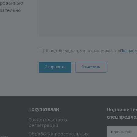
ированные
зательно
Я подтверждаю, что ознакомился с «
Положен
Отменить
Покупателям
Подпишитес
спецпредло
Свидетельство о
регистрации
Обработка персональных
вара