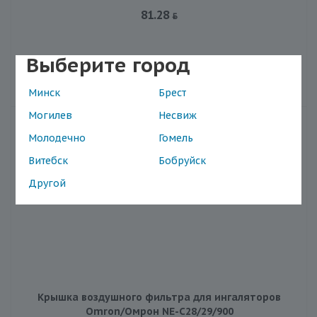
81.28
Выберите город
В корзину
Минск
Брест
Могилев
Несвиж
Молодечно
Гомель
Витебск
Бобруйск
Другой
Крышка воздушного фильтра для ингаляторов
Omron/Омрон NE-C28/29/900