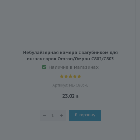
Небулайзерная камера с загубником для
ингаляторов Omron/Омрон C802/C803
Наличие в магазинах
Артикул: NE-C803-E
23.02
В корзину