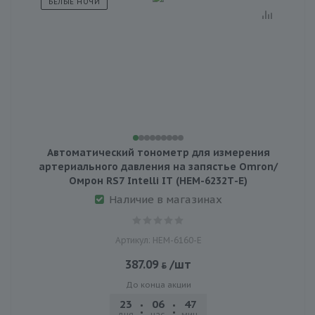
БЕЛЫЕ НОЧИ
Автоматический тонометр для измерения
артериального давления на запястье Omron/
Омрон RS7 Intelli IT (HEM-6232Т-E)
Наличие в магазинах
Артикул: HEM-6160-E
387.09
/шт
До конца акции
23
06
47
20
дня
час.
мин.
сек.