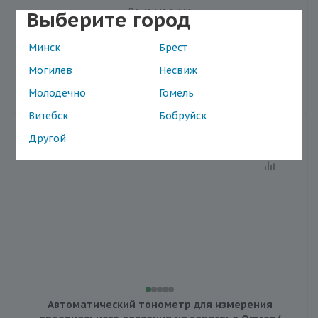
До конца акции
Выберите город
23
06
47
20
дня
час.
мин.
сек.
Минск
Брест
Могилев
Несвиж
В корзину
Молодечно
Гомель
Витебск
Бобруйск
Другой
БЕЛЫЕ НОЧИ
Автоматический тонометр для измерения