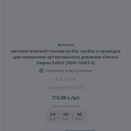
Автоматический тонометр без трубок и проводов
для измерения артериального давления Omron/
Омрон EVOLV (HEM-7600T-E)
Наличие в магазинах
Артикул: HEM-7600T-E
723.88
/шт
До конца акции
24
06
46
20
дня
час.
мин.
сек.