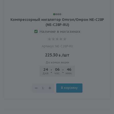
Компрессорный ингалятор Omron/Омрон NE-C28P
(NE-C28P-RU)
Наличие в магазинах
Артикул: NE-C28P-RU
225.30
/шт
До конца акции
24
06
46
20
дня
час.
мин.
сек.
В корзину