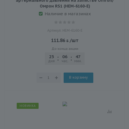
артериального давления на запястье Omron/
Омрон RS1 (HEM-6160-E)
Наличие в магазинах
Артикул: HEM-6160-E
111.86
/шт
До конца акции
23
06
47
20
дня
час.
мин.
сек.
В корзину
НОВИНКА