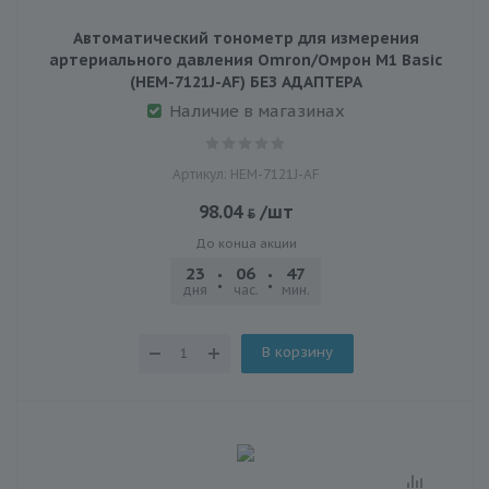
Автоматический тонометр для измерения
артериального давления Omron/Омрон M1 Basic
(HEM-7121J-AF) БЕЗ АДАПТЕРА
Наличие в магазинах
Артикул: HEM-7121J-AF
98.04
/шт
До конца акции
23
06
47
20
дня
час.
мин.
сек.
В корзину