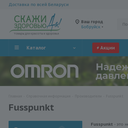
Доставка по всей Беларуси
Ваш город
Бобруйск
Каталог
Акции
Главная
-
Справочная информация
-
Производители
-
Fusspunkt
Fusspunkt
Fusspunkt
- это 