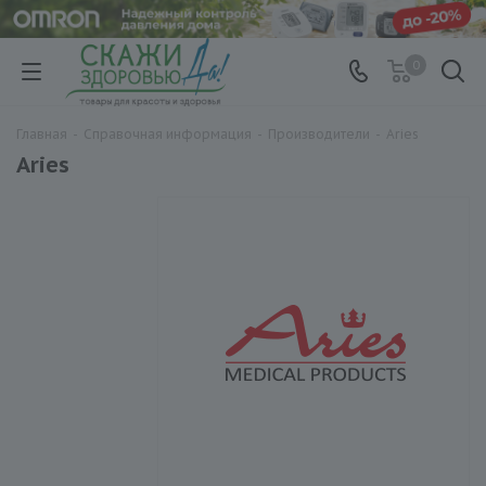
0
Главная
-
Справочная информация
-
Производители
-
Aries
Aries