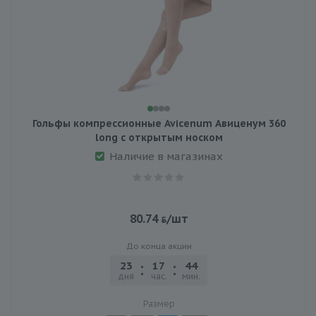
Гольфы компрессионные Avicenum Авиценум 360
long с открытым носком
Наличие в магазинах
80.74
/шт
До конца акции
23
17
44
22
дня
час.
мин.
сек.
Размер