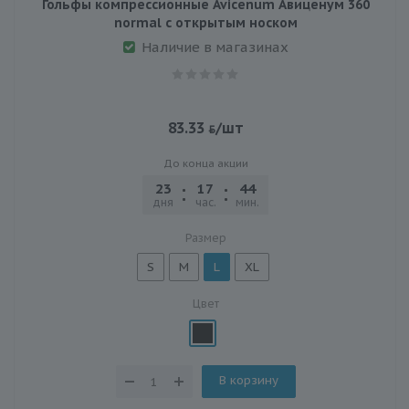
Гольфы компрессионные Avicenum Авиценум 360
normal с открытым носком
Наличие в магазинах
83.33
/шт
До конца акции
23
17
44
22
дня
час.
мин.
сек.
Размер
S
M
L
XL
Цвет
В корзину