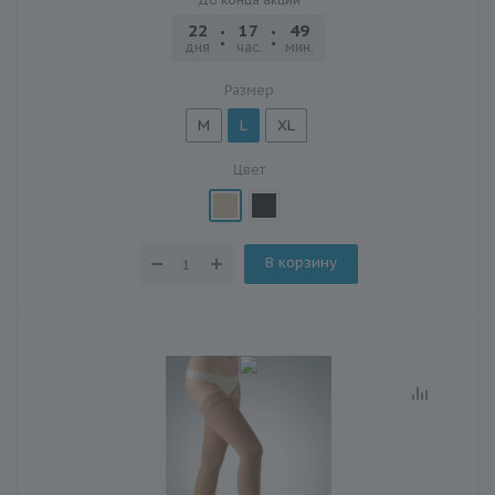
До конца акции
22
17
49
22
дня
час.
мин.
сек.
Размер
M
L
XL
Цвет
В корзину