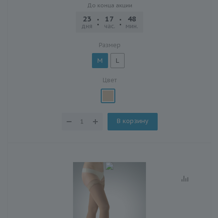
До конца акции
23
17
48
22
дня
час.
мин.
сек.
Размер
M
L
Цвет
В корзину