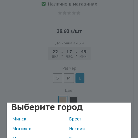
Наличие в магазинах
28.60
/шт
До конца акции
22
17
49
22
дня
час.
мин.
сек.
Размер
S
M
L
Цвет
Выберите город
В корзину
Минск
Брест
Могилев
Несвиж