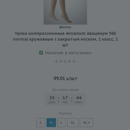
Чулки компрессионные Avicenum Авиценум 360
normal кружевные с закрытым носком, 2 класс, 2
шт
Наличие в магазинах
99.01
/шт
До конца акции
23
17
44
22
дня
час.
мин.
сек.
Размер
S
M
L
XL
XL+