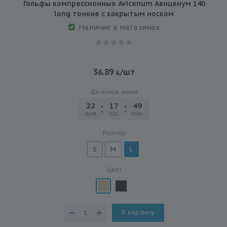
Гольфы компрессионные Avicenum Авиценум 140
long тонкие с закрытым носком
Наличие в магазинах
36.89
/шт
До конца акции
22
17
49
22
дня
час.
мин.
сек.
Размер
S
M
L
Цвет
В корзину