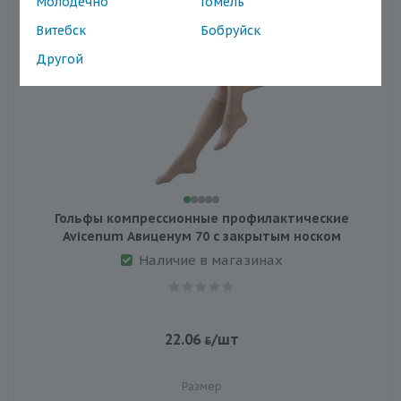
Молодечно
Гомель
Витебск
Бобруйск
Другой
Гольфы компрессионные профилактические
Avicenum Авиценум 70 с закрытым носком
Наличие в магазинах
22.06
/шт
Размер