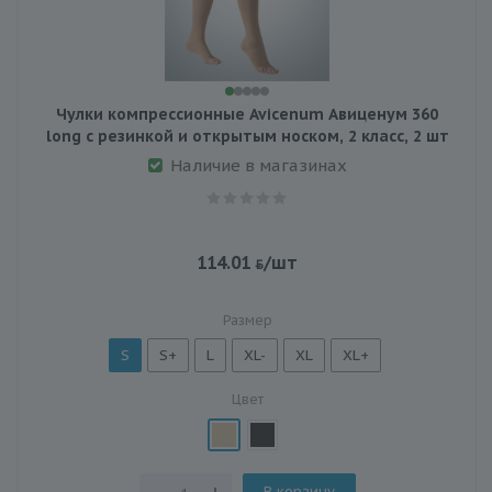
Чулки компрессионные Avicenum Авиценум 360
long с резинкой и открытым носком, 2 класс, 2 шт
Наличие в магазинах
114.01
/шт
Размер
S
S+
L
XL-
XL
XL+
Цвет
В корзину