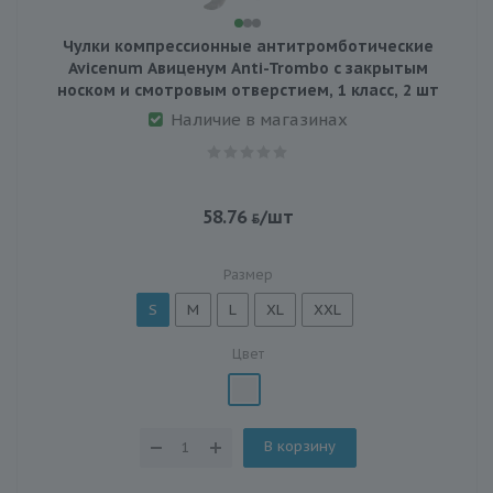
Чулки компрессионные антитромботические
Avicenum Авиценум Anti-Trombo с закрытым
носком и смотровым отверстием, 1 класс, 2 шт
Наличие в магазинах
58.76
/шт
Размер
S
M
L
XL
XXL
Цвет
В корзину