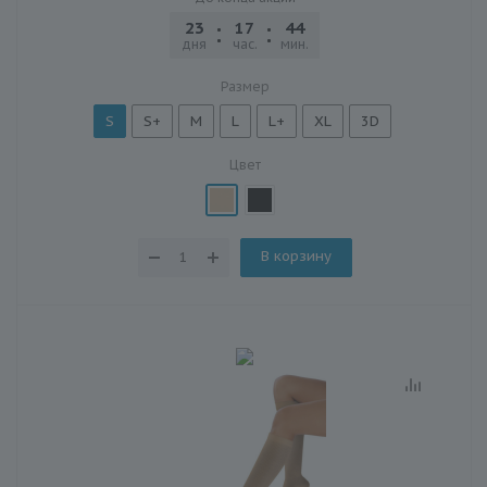
23
17
44
22
дня
час.
мин.
сек.
Размер
S
S+
M
L
L+
XL
3D
Цвет
В корзину