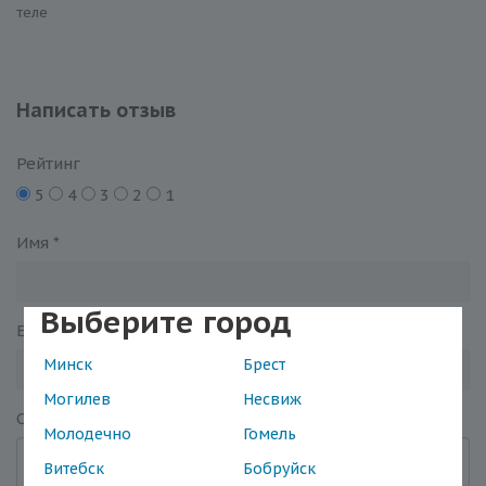
теле
Написать отзыв
Рейтинг
5
4
3
2
1
Имя
*
Выберите город
Email
*
Минск
Брест
Могилев
Несвиж
Отзыв
*
Молодечно
Гомель
Витебск
Бобруйск