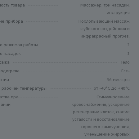
ность товара
Массажер, три насадки,
инструкция
ие прибора
Похлопывающий массаж
глубокого воздействия и
инфракрасный прогрев.
во режимов работы
2
во насадок
3
сажа
Тело
подогрева
Есть
антии
36 месяцев
 рабочей температуры
от -40°С до +40°С
ства при
Стимулирование
вании
кровоснабжения, ускорение
регенерации клеток, снятие
усталости и восстановление
хорошего самочувствия,
уменьшение жировых