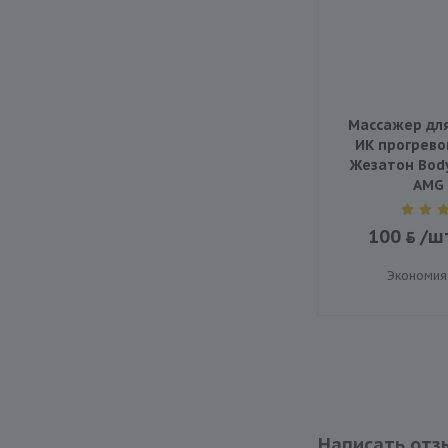
Массажер для 
ИК прогрево
Жезатон Body
AMG 
100
/ш
Экономия
Написать отз