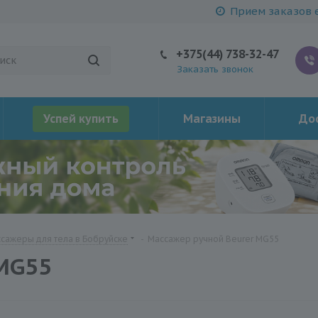
Прием заказов е
+375(44) 738-32-47
Заказать звонок
Успей купить
Магазины
Дос
сажеры для тела в Бобруйске
-
Массажер ручной Beurer MG55
 MG55