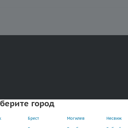
берите город
к
Брест
Могилев
Несвиж