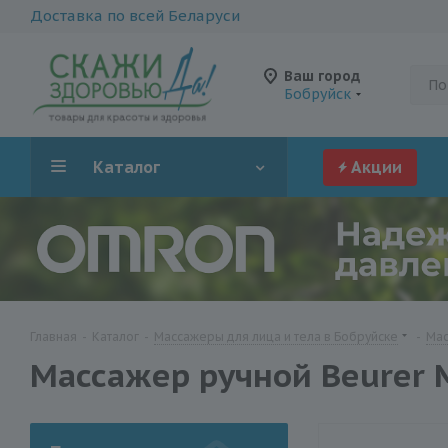
Доставка по всей Беларуси
Ваш город
Бобруйск
Каталог
Акции
Главная
-
Каталог
-
Массажеры для лица и тела в Бобруйске
-
Мас
Массажер ручной Beurer