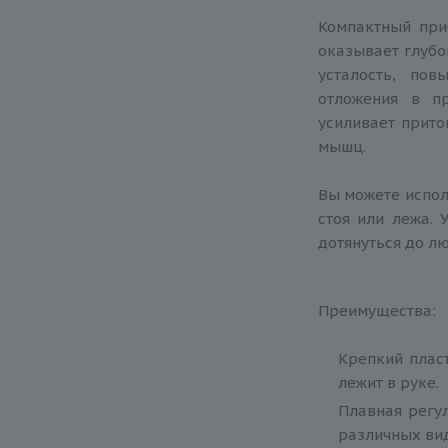
Компактный пр
оказывает глубо
усталость, по
отложения в п
усиливает прито
мышц.
Вы можете испол
стоя или лежа. 
дотянуться до лю
Преимущества:
Крепкий плас
лежит в руке.
Плавная регу
различных вид