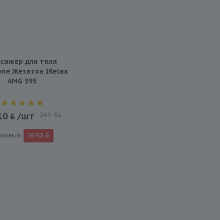
сажер для тела
ne Жезатон IRelax
AMG 395
10
/шт
269
BYN
ономия
26.90