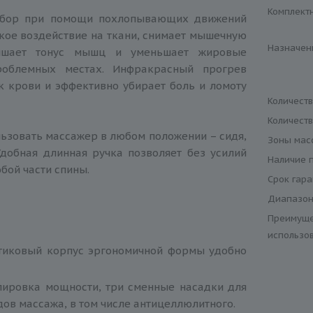
Комплект
ибор при помощи похлопывающих движений
кое воздействие на ткани, снимает мышечную
Назначен
вышает тонус мышц и уменьшает жировые
роблемных местах. Инфракрасный прогрев
к крови и эффективно убирает боль и ломоту
Количест
Количест
ьзовать массажер в любом положении – сидя,
Зоны мас
Удобная длинная ручка позволяет без усилий
Наличие 
бой части спины.
Срок гар
Диапазон
Преимуще
использо
тиковый корпус эргономичной формы удобно
лировка мощности, три сменные насадки для
ов массажа, в том числе антицеллюлитного.