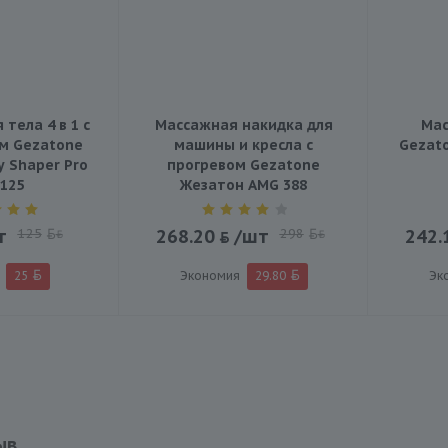
тела 4 в 1 с
Массажная накидка для
Мас
м Gezatone
машины и кресла с
Gezato
 Shaper Pro
прогревом Gezatone
125
Жезатон AMG 388
т
125
268.20
/шт
298
242.
BYN
BYN
25
Экономия
29.80
Эк
ыв