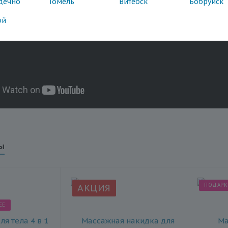
дечно
Гомель
Витебск
Бобруйск
ой
ы
ПОДАРК
АКЦИЯ
ЕЕ