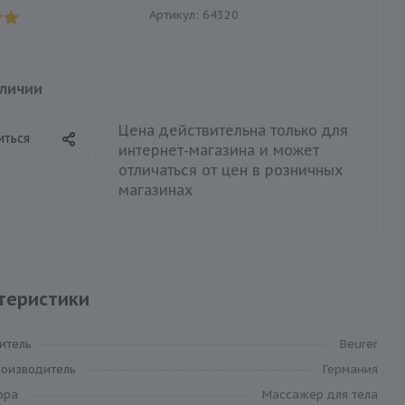
Артикул:
64320
аличии
Цена действительна только для
иться
интернет-магазина и может
отличаться от цен в розничных
магазинах
теристики
итель
Beurer
роизводитель
Германия
ора
Массажер для тела