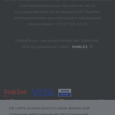
и распорядительных органов по месту
государственной регистрации ООО"Яндейл",
уполномоченных рассматривать обращения
покупателей: +37517 318-13-33.
Разработка - интернет-агентство "Giperlink"
SEO-продвижение сайта -
MABLES
На сайте используются cookie-файлы для
хранения информации на персональном