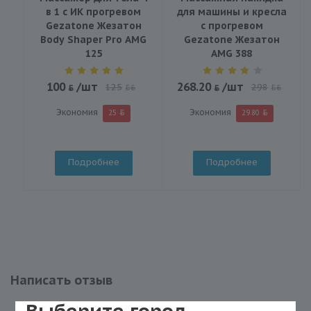
в 1 с ИК прогревом
для машины и кресла
Gezatone Жезатон
с прогревом
Body Shaper Pro AMG
Gezatone Жезатон
125
AMG 388
100
/шт
268.20
/шт
125
298
BYN
BYN
Экономия
Экономия
25
29.80
Подробнее
Подробнее
Написать отзыв