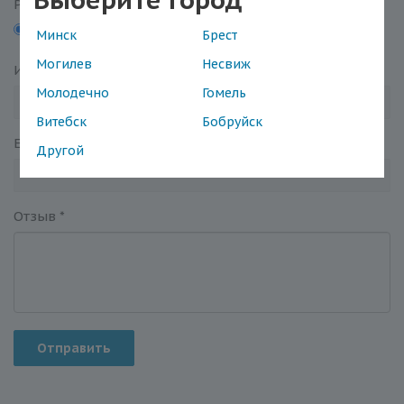
Выберите город
Рейтинг
5
4
3
2
1
Минск
Брест
Могилев
Несвиж
Имя
*
Молодечно
Гомель
Витебск
Бобруйск
Email
*
Другой
Отзыв
*
Отправить