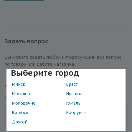
Задать вопрос
Вы можете задать любой интересующий вас вопрос
по товару или работе магазина.
Выберите город
Наши квалифицированные специалисты обязательно
Минск
Брест
вам помогут.
Могилев
Несвиж
Вопрос
*
Молодечно
Гомель
Витебск
Бобруйск
Другой