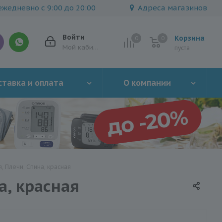
жедневно с 9:00 до 20:00
Адреса магазинов
Войти
Корзина
0
0
0
Мой кабинет
пуста
тавка и оплата
О компании
, Плечи, Спина, красная
а, красная