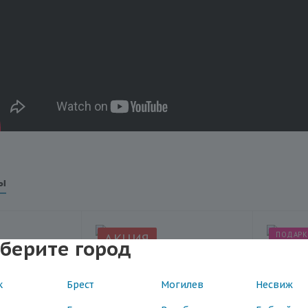
ы
ПОДАРК
АКЦИЯ
берите город
ЕЕ
к
Брест
Могилев
Несвиж