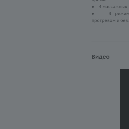
● 4 массажных р
● 3 режима р
прогревом и без.
Видео