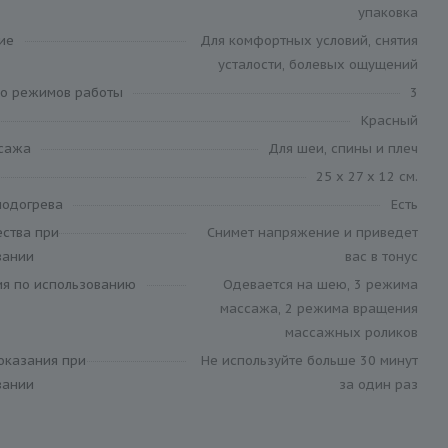
упаковка
ие
Для комфортных условий, снятия
усталости, болевых ощущений
во режимов работы
3
Красный
сажа
Для шеи, спины и плеч
25 x 27 x 12 см.
подогрева
Есть
ства при
Снимет напряжение и приведет
вании
вас в тонус
ия по использованию
Одевается на шею, 3 режима
массажа, 2 режима вращения
массажных роликов
оказания при
Не используйте больше 30 минут
вании
за один раз