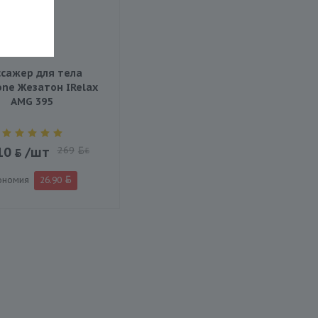
сажер для тела
ne Жезатон IRelax
AMG 395
10
/шт
269
BYN
ономия
26.90