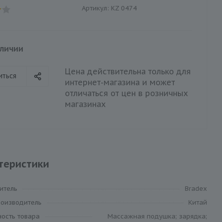
Артикул:
KZ 0474
аличии
Цена действительна только для
иться
интернет-магазина и может
отличаться от цен в розничных
магазинах
теристики
итель
Bradex
роизводитель
Китай
ность товара
Массажная подушка; зарядка;