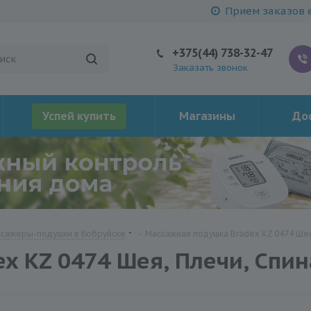
Прием заказов е
+375(44) 738-32-47
Заказать звонок
Успей купить
Магазины
Дос
сажеры-подушки в Бобруйске
-
Массажная подушка Bradex KZ 0474 Шея
 KZ 0474 Шея, Плечи, Спин