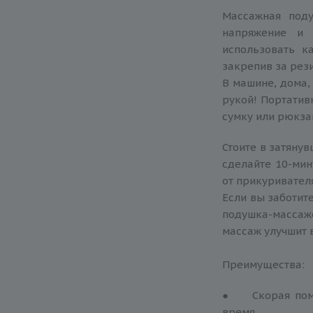
Массажная под
напряжение и 
использовать к
закрепив за рези
В машине, дома, 
рукой! Портатив
сумку или рюкза
Стоите в затяну
сделайте 10-мин
от прикуривателя
Если вы заботит
подушка-массаже
массаж улучшит 
Преимущества:
● Скорая помо
время.