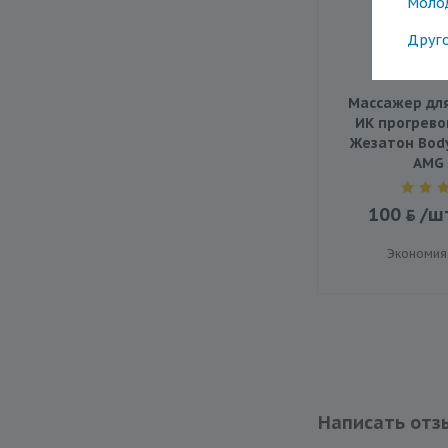
Моло
Друг
Массажер для 
ИК прогрево
Жезатон Body
AMG 
100
/ш
Экономия
Написать отз