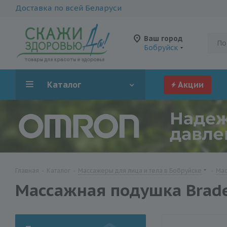
Доставка по всей Беларуси
Ваш город
Бобруйск
Каталог
Акции
Главная
-
Каталог
-
Массажеры для лица и тела в Бобруйске
-
Мас
Массажная подушка Bradex