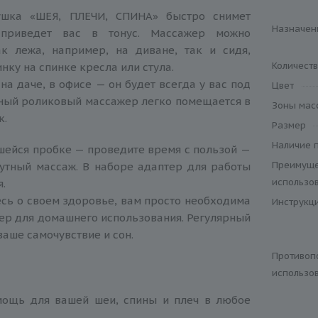
ушка «ШЕЯ, ПЛЕЧИ, СПИНА» быстро снимет
Назначен
приведет вас в тонус. Массажер можно
ак лежа, например, на диване, так и сидя,
Количест
нку на спинке кресла или стула.
на даче, в офисе — он будет всегда у вас под
Цвет
ный роликовый массажер легко помещается в
Зоны мас
к.
Размер
Наличие 
вшейся пробке — проведите время с пользой —
Преимуще
утный массаж. В наборе адаптер для работы
использо
.
есь о своем здоровье, вам просто необходима
Инструкц
р для домашнего использования. Регулярный
ваше самочувствие и сон.
Противоп
использо
щь для вашей шеи, спины и плеч в любое