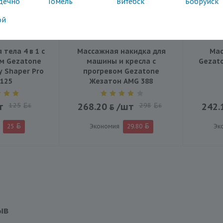
дечно
Гомель
Витебск
Бобруйск
ой
тела 4 в 1 с
Массажная накидка для
Мас
м Gezatone
машины и кресла с
Gezato
 Shaper Pro
прогревом Gezatone
125
Жезатон AMG 388
т
125
268.20
/шт
298
242.
BYN
BYN
25
Экономия
29.80
Эк
ыв