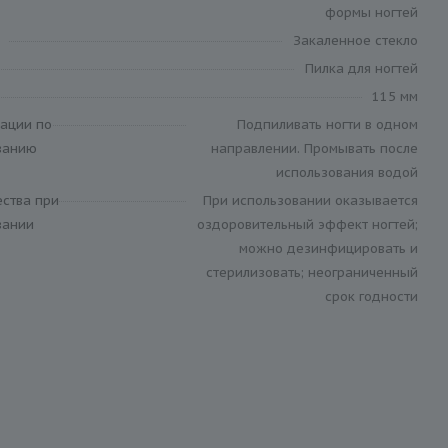
формы ногтей
Закаленное стекло
Пилка для ногтей
115 мм
ации по
Подпиливать ногти в одном
ванию
направлении. Промывать после
использования водой
ства при
При использовании оказывается
вании
оздоровительный эффект ногтей;
можно дезинфицировать и
стерилизовать; неограниченный
срок годности