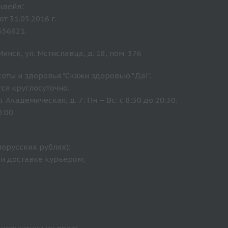
дейл".
 31.05.2016 г.
656821.
нск, ул. Мстиславца, д. 18, пом. 376
оты и здоровья "Скажи здоровью "Да!".
ся круглосуточно.
Академическая, д. 7: Пн – Вс: с 8:30 до 20:30.
:00.
лорусских рублях);
ри доставке курьером;