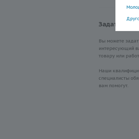
Моло
Друг
Задать вопр
Вы можете зада
интересующий ва
товару или работ
Наши квалифиц
специалисты обя
вам помогут.