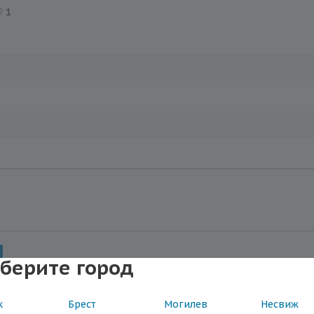
1
берите город
к
Брест
Могилев
Несвиж