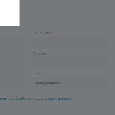
Ваше имя
*
Телефон
*
E-mail
ием об обработке персональных данных
»