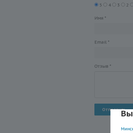
5
4
3
2
Имя
*
Email
*
Отзыв
*
Отправить
Вы
Минс