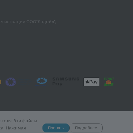
егистрации ООО"Яндейл",
теля. Эти файлы
са. Нажимая
Принять
Подробнее