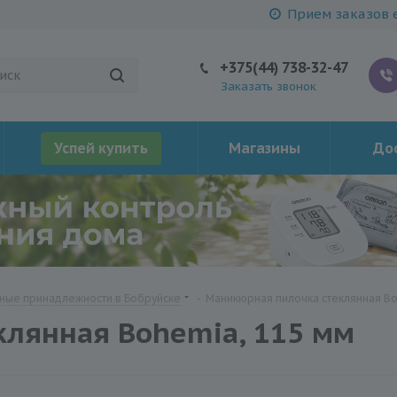
Прием заказов е
+375(44) 738-32-47
Заказать звонок
Успей купить
Магазины
Дос
ные принадлежности в Бобруйске
-
Маникюрная пилочка стеклянная Bo
клянная Bohemia, 115 мм