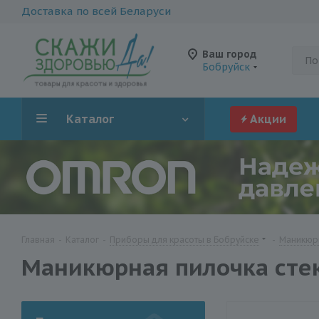
Доставка по всей Беларуси
Ваш город
Бобруйск
Каталог
Акции
Главная
-
Каталог
-
Приборы для красоты в Бобруйске
-
Маникюр
Маникюрная пилочка сте