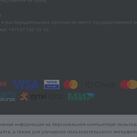
 нарушении их прав)
.
и распорядительных органов по месту государственной р
й: +37517 318-13-33.
анения информации на персональном компьютере пользова
йта, а также для улучшения пользовательского интерфей