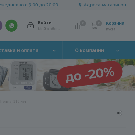
жедневно с 9:00 до 20:00
Адреса магазинов
Войти
Корзина
0
0
0
Мой кабинет
пуста
тавка и оплата
О компании
hemia, 115 мм