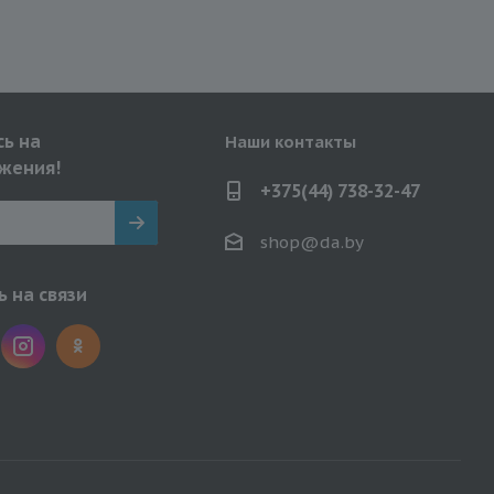
ь на
Наши контакты
жения!
+375(44) 738-32-47
shop@da.by
 на связи