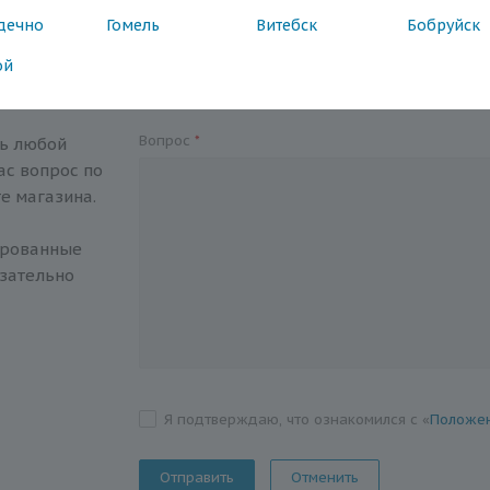
дечно
Гомель
Витебск
Бобруйск
ой
ос
Вопрос
*
ть любой
с вопрос по
е магазина.
ированные
зательно
Я подтверждаю, что ознакомился с «
Положен
Отменить