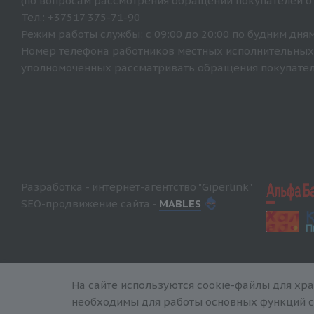
(по вопросам рассмотрения обращений покупателей о
Тел.: +37517 375-71-90
Режим работы службы: с 09:00 до 20:00 по будним дням
Номер телефона работников местных исполнительных 
уполномоченных рассматривать обращения покупателе
Разработка - интернет-агентство "Giperlink"
SEO-продвижение сайта -
MABLES
На сайте используются cookie-файлы для хр
необходимы для работы основных функций са