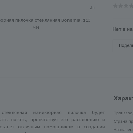
Нет в н
Подел
Харак
 стеклянная маникюрная пилочка будет
Производ
ать ноготь, препятствуя его расслоению и
Cтрана п
 станет отличным помощником в создании
Назначен