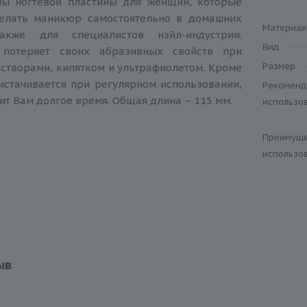
ы ногтевой пластины для женщин, которые
елать маникюр самостоятельно в домашних
Материал
акже для специалистов нэйл-индустрии.
Вид
 потеряет своих абразивных свойств при
Размер
астворами, кипятком и ультрафиолетом. Кроме
 истачивается при регулярном использовании,
Рекоменд
ит Вам долгое время. Общая длина – 115 мм.
использо
Преимуще
использо
ыв