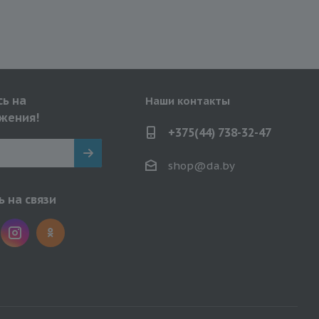
ь на
Наши контакты
жения!
+375(44) 738-32-47
shop@da.by
 на связи