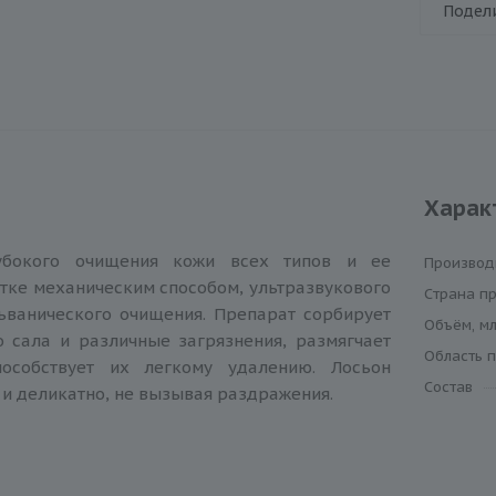
Подел
Харак
убокого очищения кожи всех типов и ее
Производ
стке механическим способом, ультразвукового
Cтрана п
ьванического очищения. Препарат сорбирует
Объём, мл
 сала и различные загрязнения, размягчает
Область 
особствует их легкому удалению. Лосьон
Состав
 и деликатно, не вызывая раздражения.