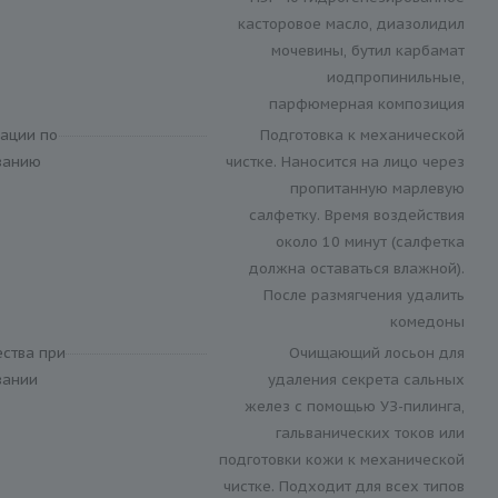
касторовое масло, диазолидил
мочевины, бутил карбамат
иодпропинильные,
парфюмерная композиция
ации по
Подготовка к механической
ванию
чистке. Наносится на лицо через
пропитанную марлевую
салфетку. Время воздействия
около 10 минут (салфетка
должна оставаться влажной).
После размягчения удалить
комедоны
ства при
Очищающий лосьон для
вании
удаления секрета сальных
желез с помощью УЗ-пилинга,
гальванических токов или
подготовки кожи к механической
чистке. Подходит для всех типов