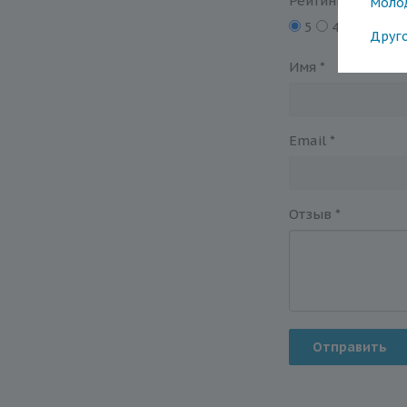
Рейтинг
Моло
5
4
3
2
Друг
Имя
*
Email
*
Отзыв
*
Отправить