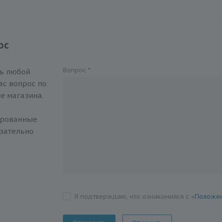
ос
Вопрос
*
ть любой
с вопрос по
е магазина.
ированные
зательно
Я подтверждаю, что ознакомился с «
Положен