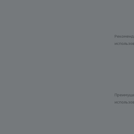
Рекоменд
использо
Преимуще
использо