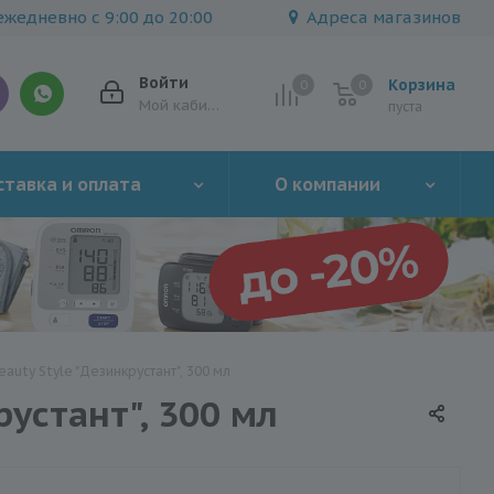
жедневно с 9:00 до 20:00
Адреса магазинов
Войти
Корзина
0
0
0
Мой кабинет
пуста
тавка и оплата
О компании
uty Style "Дезинкрустант", 300 мл
устант", 300 мл