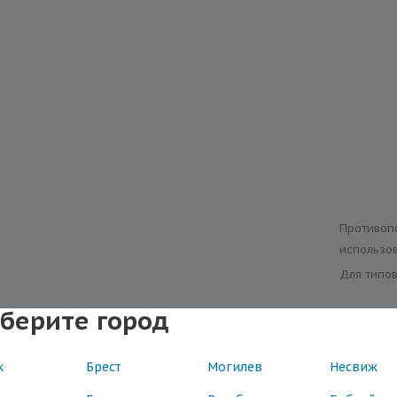
Противоп
использо
Для типо
берите город
ыв
к
Брест
Могилев
Несвиж