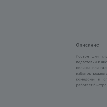
Описание
Лосьон для гл
подготовки к чи
пилинга или гал
избыток кожного
комедоны и сп
работает быстро