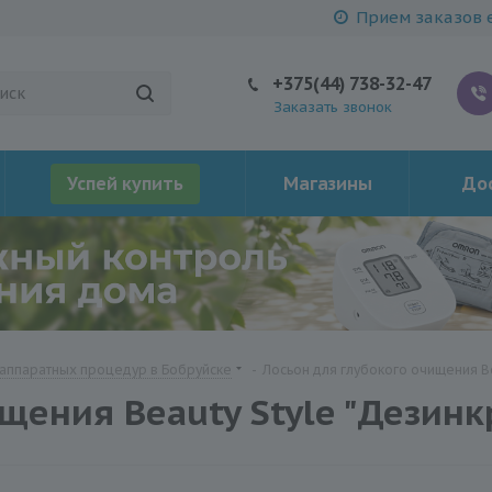
Прием заказов е
+375(44) 738-32-47
Заказать звонок
Успей купить
Магазины
Дос
 аппаратных процедур в Бобруйске
-
Лосьон для глубокого очищения Bea
щения Beauty Style "Дезинкр