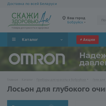
Доставка по всей Беларуси
Ваш город
Бобруйск
Каталог
Акции
Главная
-
Каталог
-
Приборы для красоты в Бобруйске
-
Гели для
Лосьон для глубокого очи