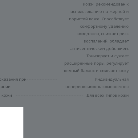
кожи, рекомендован к
использованию на жирной и
пористой коже. Способствует
комфортному удалению
комедонов, снижает риск
воспалений, обладает
антисептическим действием.
Тонизирует и сужает
расширенные поры, регулирует
водный баланс и смягчает кожу
оказания при
Индивидуальная
вании
непереносимость компонентов
в кожи
Для всех типов кожи