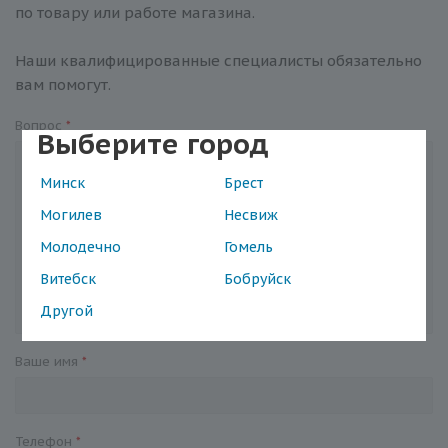
по товару или работе магазина.
Наши квалифицированные специалисты обязательно
вам помогут.
Вопрос
*
Выберите город
Минск
Брест
Могилев
Несвиж
Молодечно
Гомель
Витебск
Бобруйск
Другой
Ваше имя
*
Телефон
*